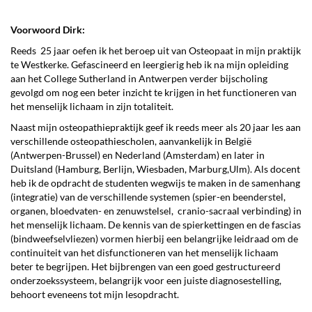
Voorwoord Dirk:
Reeds 25 jaar oefen ik het beroep uit van Osteopaat in mijn praktijk
te Westkerke. Gefascineerd en leergierig heb ik na mijn opleiding
aan het College Sutherland in Antwerpen verder bijscholing
gevolgd om nog een beter inzicht te krijgen in het functioneren van
het menselijk lichaam in zijn totaliteit.
Naast mijn osteopathiepraktijk geef ik reeds meer als 20 jaar les aan
verschillende osteopathiescholen, aanvankelijk in België
(Antwerpen-Brussel) en Nederland (Amsterdam) en later in
Duitsland (Hamburg, Berlijn, Wiesbaden, Marburg,Ulm). Als docent
heb ik de opdracht de studenten wegwijs te maken in de samenhang
(integratie) van de verschillende systemen (spier-en beenderstel,
organen, bloedvaten- en zenuwstelsel, cranio-sacraal verbinding) in
het menselijk lichaam. De kennis van de spierkettingen en de fascias
(bindweefselvliezen) vormen hierbij een belangrijke leidraad om de
continuiteit van het disfunctioneren van het menselijk lichaam
beter te begrijpen. Het bijbrengen van een goed gestructureerd
onderzoekssysteem, belangrijk voor een juiste diagnosestelling,
behoort eveneens tot mijn lesopdracht.