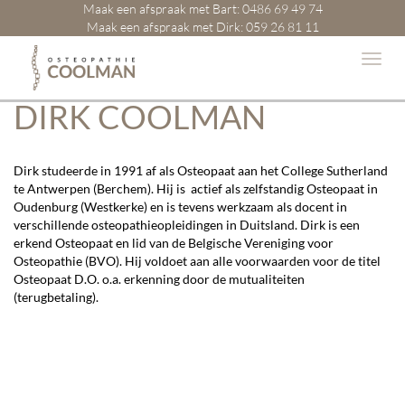
Maak een afspraak met Bart:
0486 69 49 74
Maak een afspraak met Dirk:
059 26 81 11
DIRK COOLMAN
Dirk studeerde in 1991 af als Osteopaat aan het College Sutherland
te Antwerpen (Berchem). Hij is actief als zelfstandig Osteopaat in
Oudenburg (Westkerke) en is tevens werkzaam als docent in
verschillende osteopathieopleidingen in Duitsland. Dirk is een
erkend Osteopaat en lid van de Belgische Vereniging voor
Osteopathie (BVO). Hij voldoet aan alle voorwaarden voor de titel
Osteopaat D.O. o.a. erkenning door de mutualiteiten
(terugbetaling).